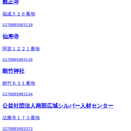
観正寺
福成５２６番地
3270005003118
仙寿寺
阿賀１２２１番地
3270005003126
能竹神社
能竹６３１番地
3270005003134
公益社団法人南部広域シルバー人材センター
法勝寺１７０番地
3270005003373