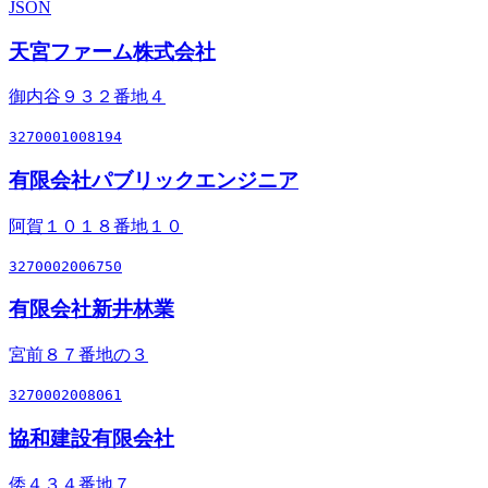
JSON
天宮ファーム株式会社
御内谷９３２番地４
3270001008194
有限会社パブリックエンジニア
阿賀１０１８番地１０
3270002006750
有限会社新井林業
宮前８７番地の３
3270002008061
協和建設有限会社
倭４３４番地７