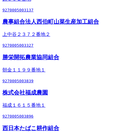
9270005003137
農事組合法人西伯町山菜生産加工組合
上中谷２３７２番地２
9270005003327
勝栄開拓農業協同組合
朝金１１９９番地１
9270005003839
株式会社福成農園
福成１６１５番地１
9270005003896
西日本たばこ耕作組合