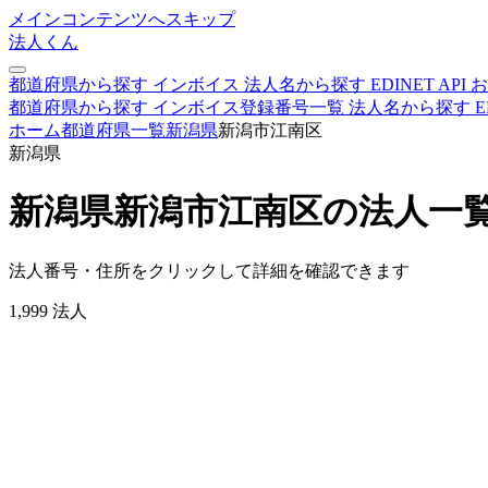
メインコンテンツへスキップ
法人くん
都道府県から探す
インボイス
法人名から探す
EDINET
API
お
都道府県から探す
インボイス登録番号一覧
法人名から探す
E
ホーム
都道府県一覧
新潟県
新潟市江南区
新潟県
新潟県新潟市江南区の法人一
法人番号・住所をクリックして詳細を確認できます
1,999
法人