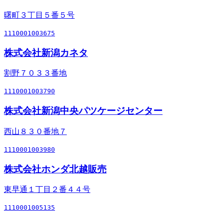
曙町３丁目５番５号
1110001003675
株式会社新潟カネタ
割野７０３３番地
1110001003790
株式会社新潟中央パツケージセンター
西山８３０番地７
1110001003980
株式会社ホンダ北越販売
東早通１丁目２番４４号
1110001005135