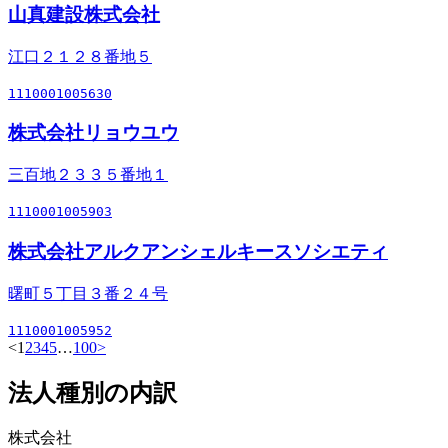
山真建設株式会社
江口２１２８番地５
1110001005630
株式会社リョウユウ
三百地２３３５番地１
1110001005903
株式会社アルクアンシェルキースソシエティ
曙町５丁目３番２４号
1110001005952
<
1
2
3
4
5
…
100
>
法人種別の内訳
株式会社