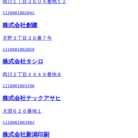
両川１丁目３６０４番地１２
1110001002842
株式会社創建
天野３丁目３６番７号
1110001002859
株式会社タシロ
両川２丁目４４４９番地８
1110001003196
株式会社テックアサヒ
大淵６２６番地１
1110001003403
株式会社新潟印刷