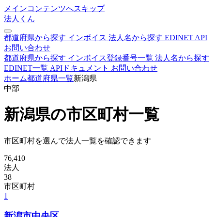
メインコンテンツへスキップ
法人くん
都道府県から探す
インボイス
法人名から探す
EDINET
API
お問い合わせ
都道府県から探す
インボイス登録番号一覧
法人名から探す
EDINET一覧
APIドキュメント
お問い合わせ
ホーム
都道府県一覧
新潟県
中部
新潟県の市区町村一覧
市区町村を選んで法人一覧を確認できます
76,410
法人
38
市区町村
1
新潟市中央区