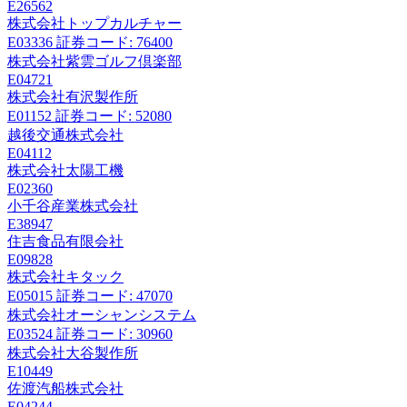
E26562
株式会社トップカルチャー
E03336
証券コード: 76400
株式会社紫雲ゴルフ倶楽部
E04721
株式会社有沢製作所
E01152
証券コード: 52080
越後交通株式会社
E04112
株式会社太陽工機
E02360
小千谷産業株式会社
E38947
住吉食品有限会社
E09828
株式会社キタック
E05015
証券コード: 47070
株式会社オーシャンシステム
E03524
証券コード: 30960
株式会社大谷製作所
E10449
佐渡汽船株式会社
E04244