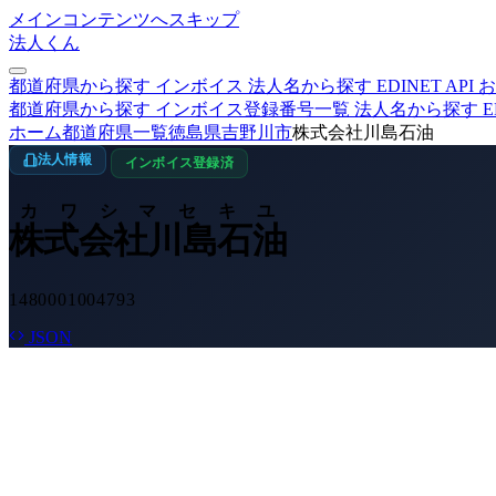
メインコンテンツへスキップ
法人くん
都道府県から探す
インボイス
法人名から探す
EDINET
API
お
都道府県から探す
インボイス登録番号一覧
法人名から探す
E
ホーム
都道府県一覧
徳島県
吉野川市
株式会社川島石油
法人情報
インボイス登録済
カワシマセキユ
株式会社川島石油
1480001004793
JSON