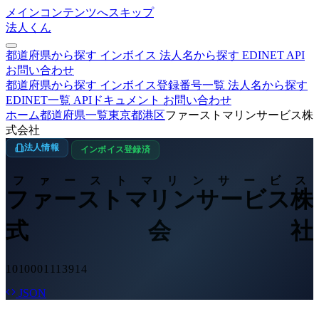
メインコンテンツへスキップ
法人くん
都道府県から探す
インボイス
法人名から探す
EDINET
API
お問い合わせ
都道府県から探す
インボイス登録番号一覧
法人名から探す
EDINET一覧
APIドキュメント
お問い合わせ
ホーム
都道府県一覧
東京都
港区
ファーストマリンサービス株
式会社
法人情報
インボイス登録済
ファーストマリンサービス
ファーストマリンサービス株
式会社
1010001113914
JSON