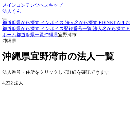
メインコンテンツへスキップ
法人くん
都道府県から探す
インボイス
法人名から探す
EDINET
API
お
都道府県から探す
インボイス登録番号一覧
法人名から探す
E
ホーム
都道府県一覧
沖縄県
宜野湾市
沖縄県
沖縄県宜野湾市の法人一覧
法人番号・住所をクリックして詳細を確認できます
4,222
法人