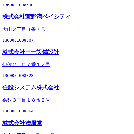
1360001008690
株式会社宜野湾ベイシティ
大山２丁目３番７号
1360001008807
株式会社三一設備設計
伊佐２丁目７番１２号
1360001008823
住設システム株式会社
嘉数３丁目１８番２号
1360001008864
株式会社清風堂