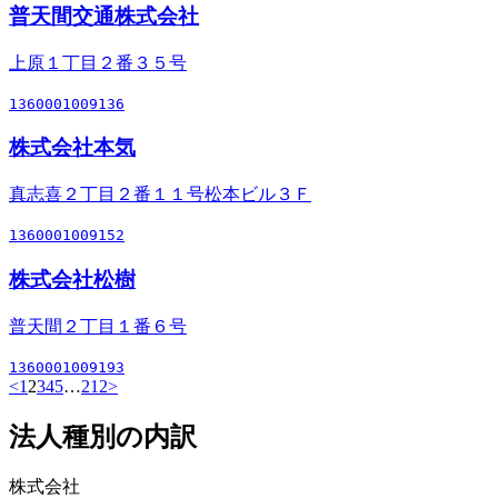
普天間交通株式会社
上原１丁目２番３５号
1360001009136
株式会社本気
真志喜２丁目２番１１号松本ビル３Ｆ
1360001009152
株式会社松樹
普天間２丁目１番６号
1360001009193
<
1
2
3
4
5
…
212
>
法人種別の内訳
株式会社