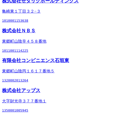
株式会社セタックホールディングス
亀崎東１丁目３２−３
1010001153638
株式会社ＮＢＳ
東郷町山陰辛４５８番地
1011001114225
有限会社コンビニエンス石垣東
東郷町山陰丙１６１７番地５
1320002013264
株式会社アップス
大字財光寺３７７番地１
1350001005945