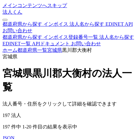
メインコンテンツへスキップ
法人くん
都道府県から探す
インボイス
法人名から探す
EDINET
API
お問い合わせ
都道府県から探す
インボイス登録番号一覧
法人名から探す
EDINET一覧
APIドキュメント
お問い合わせ
ホーム
都道府県一覧
宮城県
黒川郡大衡村
宮城県
宮城県黒川郡大衡村の法人一
覧
法人番号・住所をクリックして詳細を確認できます
197
法人
197 件中 1-20 件目の結果を表示中
JSON