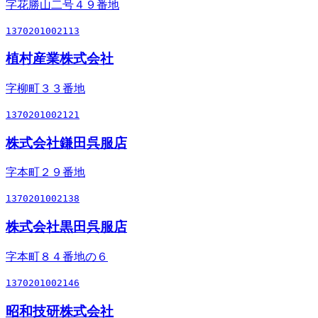
字花勝山二号４９番地
1370201002113
植村産業株式会社
字柳町３３番地
1370201002121
株式会社鎌田呉服店
字本町２９番地
1370201002138
株式会社黒田呉服店
字本町８４番地の６
1370201002146
昭和技研株式会社