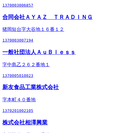
1370003006857
合同会社ＡＹＡＺ ＴＲＡＤＩＮＧ
猪岡短台字大谷地１６番１２
1370003007194
一般社団法人ＡｕＢｌｅｓｓ
字中島乙２６２番地１
1370005010023
新友食品工業株式会社
字本町４０番地
1370201002105
株式会社相澤興業