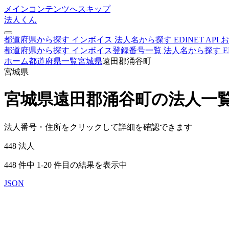
メインコンテンツへスキップ
法人くん
都道府県から探す
インボイス
法人名から探す
EDINET
API
お
都道府県から探す
インボイス登録番号一覧
法人名から探す
E
ホーム
都道府県一覧
宮城県
遠田郡涌谷町
宮城県
宮城県遠田郡涌谷町の法人一
法人番号・住所をクリックして詳細を確認できます
448
法人
448 件中 1-20 件目の結果を表示中
JSON