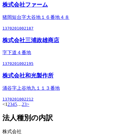
株式会社ファーム
猪岡短台字大谷地１６番地４８
1370201002187
株式会社三浦政雄商店
字下道４番地
1370201002195
株式会社和光製作所
涌谷字上谷地九１１３番地
1370201002212
<
1
2
3
4
5
…
23
>
法人種別の内訳
株式会社