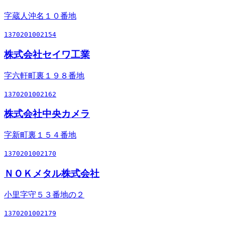
字蔵人沖名１０番地
1370201002154
株式会社セイワ工業
字六軒町裏１９８番地
1370201002162
株式会社中央カメラ
字新町裏１５４番地
1370201002170
ＮＯＫメタル株式会社
小里字守５３番地の２
1370201002179