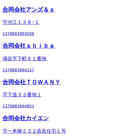
合同会社アンズ＆ｓ
字渋江１３８−１
1370003003508
合同会社ｓｈｉｂａ
涌谷字下町６１番地
1370003004217
合同会社ＴＯＷＡＮＹ
字下道３３番地１
1370003004852
合同会社カイエン
字一本柳２３２高良住宅１号