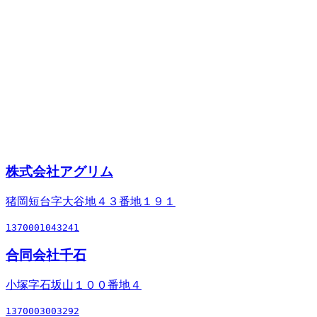
株式会社アグリム
猪岡短台字大谷地４３番地１９１
1370001043241
合同会社千石
小塚字石坂山１００番地４
1370003003292