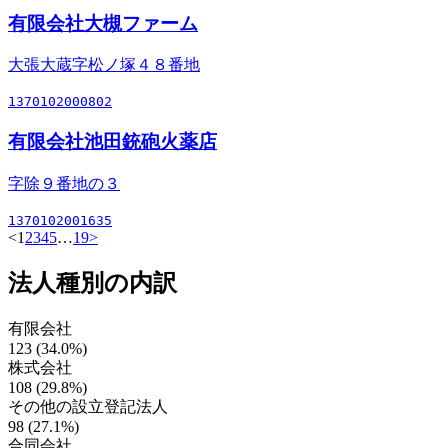
有限会社大槻ファーム
大張大蔵字松ノ塚４８番地
1370102000802
有限会社池田銃砲火薬店
字除９番地の３
1370102001635
<
1
2
3
4
5
…
19
>
法人種別の内訳
有限会社
123 (34.0%)
株式会社
108 (29.8%)
その他の設立登記法人
98 (27.1%)
合同会社