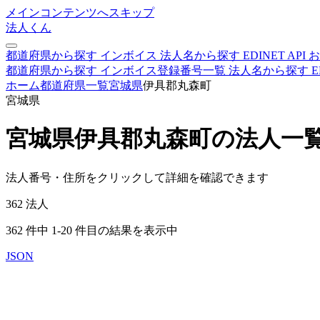
メインコンテンツへスキップ
法人くん
都道府県から探す
インボイス
法人名から探す
EDINET
API
お
都道府県から探す
インボイス登録番号一覧
法人名から探す
E
ホーム
都道府県一覧
宮城県
伊具郡丸森町
宮城県
宮城県伊具郡丸森町の法人一
法人番号・住所をクリックして詳細を確認できます
362
法人
362 件中 1-20 件目の結果を表示中
JSON