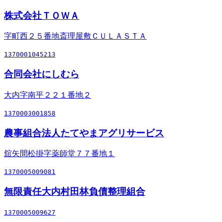
株式会社ＴＯＷＡ
字町西２５番地斎理屋敷ＣＵＬＡＳＴＡ
1370001045213
合同会社にしむら
大内字南平２２１番地２
1370003001858
農事組合法人たてやまアグリサービス
舘矢間松掛字薬師堂７７番地１
1370005009081
無限責任大内村田林負債整理組合
1370005009627