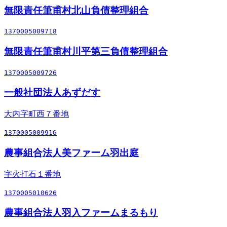
無限責任筆甫村北山負債整理組合
1370005009718
無限責任筆甫村川平第三負債整理組合
1370005009726
一般社団法人あずだす
大内字町西７番地
1370005009916
農事組合法人美ファーム羽出庭
字火打石１番地
1370005010626
農事組合法人羽入ファームまるもり