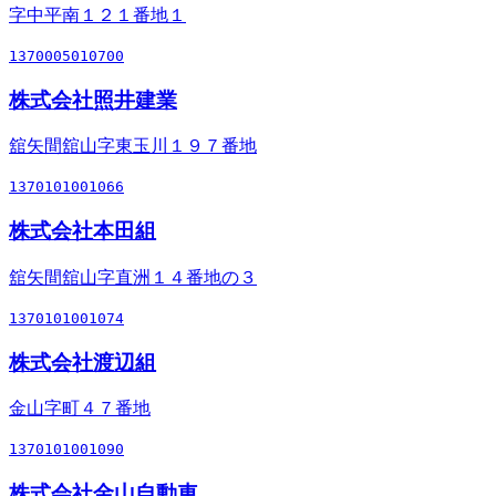
字中平南１２１番地１
1370005010700
株式会社照井建業
舘矢間舘山字東玉川１９７番地
1370101001066
株式会社本田組
舘矢間舘山字直洲１４番地の３
1370101001074
株式会社渡辺組
金山字町４７番地
1370101001090
株式会社金山自動車