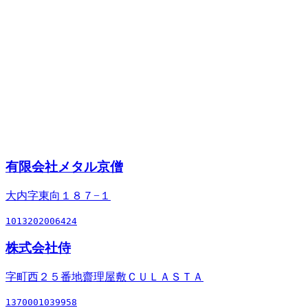
有限会社メタル京僧
大内字東向１８７−１
1013202006424
株式会社侍
字町西２５番地齋理屋敷ＣＵＬＡＳＴＡ
1370001039958