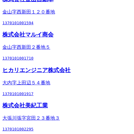
金山字西新田１２０番地
1370101001594
株式会社マルイ商会
金山字西新田２番地５
1370101001710
ヒカリエンジニア株式会社
大内字上田辺５４番地
1370101001917
株式会社美紀工業
大張川張字宮田２３番地３
1370101002295