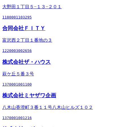
大野田１丁目５−１３−２０１
1180001103295
合同会社ＦＩＴＹ
富沢西２丁目１番地の３
1220003002656
株式会社ザ・ハウス
萩ケ丘５番３号
1370001001100
株式会社ミヤザワ企画
八木山香澄町３番１１号八木山ヒルズ１０２
1370001001216