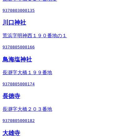
9370803000135
川口神社
荒浜字明神西１９０番地の１
9370805000166
鳥海塩神社
長瀞字大橋１９９番地
9370805000174
長徳寺
長瀞字大橋２０３番地
9370805000182
大雄寺