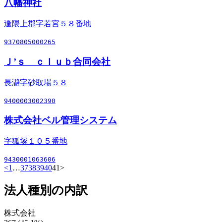
八幡神社
逢隈上郡字若宮５８番地
9370805000265
Ｊ’ｓ ｃｌｕｂ合同会社
長瀞字砂取場５８
9400003002390
株式会社ベル管理システム
字狐塚１０５番地
9430001063606
<
1
…
37
38
39
40
41
>
法人種別の内訳
株式会社