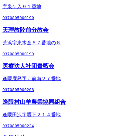
字泉ケ入９１番地
9370805000190
天理教陸前分教会
荒浜字東木倉６７番地の６
9370805000199
医療法人社団青藍会
逢隈鹿島字寺前南２７番地
9370805000208
逢隈村山羊農業協同組合
逢隈田沢字堰下２１４番地
9370805000224