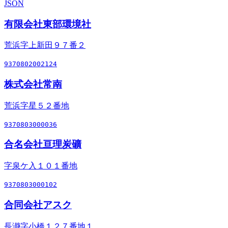
JSON
有限会社東部環境社
荒浜字上新田９７番２
9370802002124
株式会社常南
荒浜字星５２番地
9370803000036
合名会社亘理炭礦
字泉ケ入１０１番地
9370803000102
合同会社アスク
長瀞字小橋１２７番地１