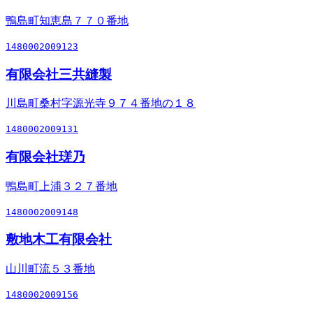
鴨島町知恵島７７０番地
1480002009123
有限会社三共縫製
川島町桑村字源光寺９７４番地の１８
1480002009131
有限会社瑳乃
鴨島町上浦３２７番地
1480002009148
敷地木工有限会社
山川町流５３番地
1480002009156