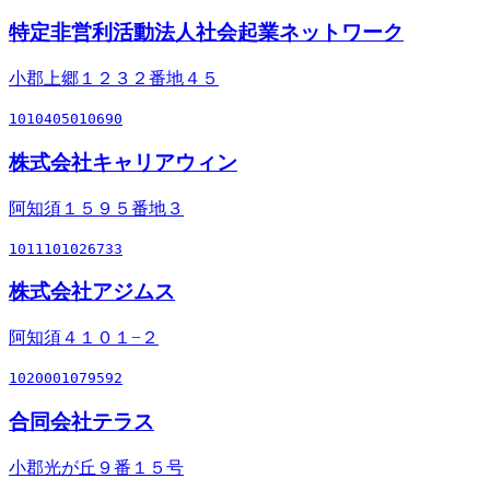
特定非営利活動法人社会起業ネットワーク
小郡上郷１２３２番地４５
1010405010690
株式会社キャリアウィン
阿知須１５９５番地３
1011101026733
株式会社アジムス
阿知須４１０１−２
1020001079592
合同会社テラス
小郡光が丘９番１５号