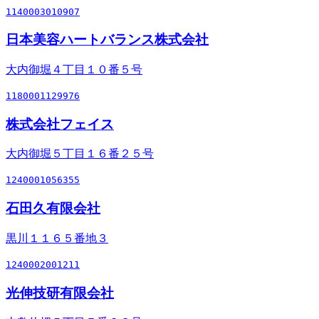
1140003010907
日本美容ハートバランス株式会社
大内御堀４丁目１０番５号
1180001129976
株式会社フェイス
大内御堀５丁目１６番２５号
1240001056355
石田久有限会社
黒川１１６５番地３
1240002001211
光伸技研有限会社