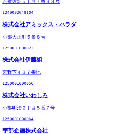
吉敷佐畑５丁目７番３３号
1240002048104
株式会社アミックス・ハラダ
小郡大正町５番８号
1250001000023
株式会社伊藤組
宮野下４３７番地
1250001000056
株式会社いわしろ
小郡明治２丁目５番７号
1250001000064
宇部企画株式会社