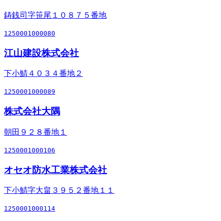
鋳銭司字笹尾１０８７５番地
1250001000080
江山建設株式会社
下小鯖４０３４番地２
1250001000089
株式会社大隅
朝田９２８番地１
1250001000106
オセオ防水工業株式会社
下小鯖字大畠３９５２番地１１
1250001000114