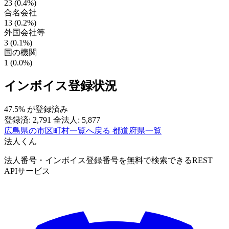
23 (0.4%)
合名会社
13 (0.2%)
外国会社等
3 (0.1%)
国の機関
1 (0.0%)
インボイス登録状況
47.5%
が登録済み
登録済: 2,791
全法人: 5,877
広島県の市区町村一覧へ戻る
都道府県一覧
法人くん
法人番号・インボイス登録番号を無料で検索できるREST
APIサービス