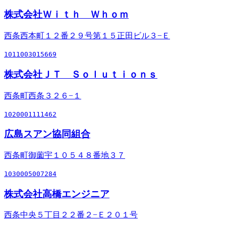
株式会社Ｗｉｔｈ Ｗｈｏｍ
西条西本町１２番２９号第１５正田ビル３−Ｅ
1011003015669
株式会社ＪＴ Ｓｏｌｕｔｉｏｎｓ
西条町西条３２６−１
1020001111462
広島スアン協同組合
西条町御薗宇１０５４８番地３７
1030005007284
株式会社高橋エンジニア
西条中央５丁目２２番２−Ｅ２０１号