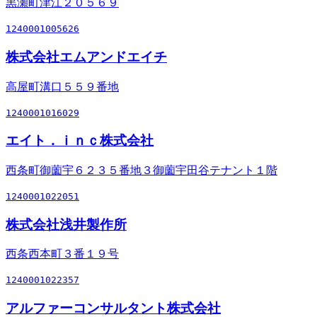
黒瀬町津江２０５６９
1240001005626
株式会社エムアンドエイチ
高屋町溝口５５９番地
1240001016029
エイト．ｉｎｃ株式会社
西条町御薗宇６２３５番地３御薗宇田谷テナント１階
1240001022051
株式会社浅井製作所
西条西本町３番１９号
1240001022357
アルファーコンサルタント株式会社