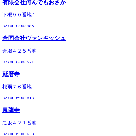
有限会社何んでもおさか
下榎９０番地１
3270002008986
合同会社ヴァンキッシュ
舟場４２５番地
3270003000521
延暦寺
根雨７６番地
3270005003613
泉龍寺
黒坂４２１番地
3270005003638