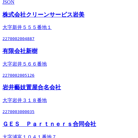
JSON
株式会社クリーンサービス岩美
大字新井５５５番地１
2270002004887
有限会社新樹
大字岩井５６６番地
2270002005126
岩井藝妓置屋合名会社
大字岩井３１８番地
2270003000035
ＧＥＳ Ｐａｒｔｎｅｒｓ合同会社
大字浦富１０４１番地７