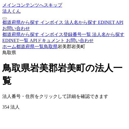
メインコンテンツへスキップ
法人くん
都道府県から探す
インボイス
法人名から探す
EDINET
API
お問い合わせ
都道府県から探す
インボイス登録番号一覧
法人名から探す
EDINET一覧
APIドキュメント
お問い合わせ
ホーム
都道府県一覧
鳥取県
岩美郡岩美町
鳥取県
鳥取県岩美郡岩美町の法人一
覧
法人番号・住所をクリックして詳細を確認できます
354
法人