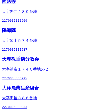
西法寺
大字岩井４８０番地
2270005000909
隣海院
大字陸上５７４番地
2270005000917
天理教垂穗分教会
大字浦富１７４０番地の２
2270005000925
大洋漁業生産組合
大字田後３８６番地
2270005000933