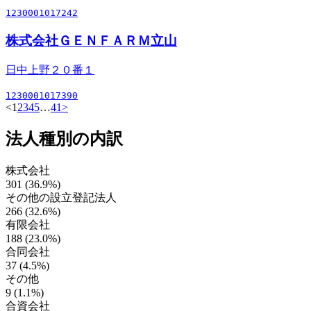
1230001017242
株式会社ＧＥＮＦＡＲＭ立山
日中上野２０番１
1230001017390
<
1
2
3
4
5
…
41
>
法人種別の内訳
株式会社
301 (36.9%)
その他の設立登記法人
266 (32.6%)
有限会社
188 (23.0%)
合同会社
37 (4.5%)
その他
9 (1.1%)
合資会社