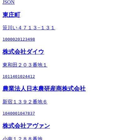
JSON
東庄町
笹川い４７１３−１３１
1000020123498
株式会社ダイウ
東和田２０３番地１
1011401024412
農業法人日本農研産商株式会社
新宿１３９２番地６
1040001047837
株式会社アヴァン
小南１２８８番地