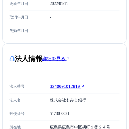
更新年月日
2022/01/11
取消年月日
-
失効年月日
-
法人情報
詳細を見る
法人番号
3240001012810
法人名
株式会社もみじ銀行
郵便番号
〒730-0021
所在地
広島県広島市中区胡町１番２４号