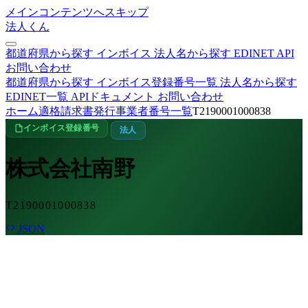
メインコンテンツへスキップ
法人くん
都道府県から探す
インボイス
法人名から探す
EDINET
API
お問い合わせ
都道府県から探す
インボイス登録番号一覧
法人名から探す
EDINET一覧
APIドキュメント
お問い合わせ
ホーム
適格請求書発行事業者番号一覧
T2190001000838
インボイス登録番号
法人
株式会社南野
T2190001000838
JSON