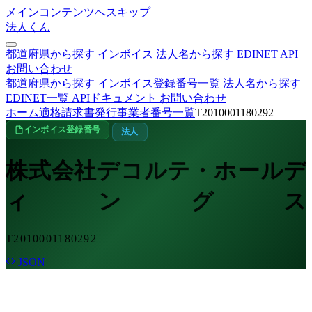
メインコンテンツへスキップ
法人くん
都道府県から探す
インボイス
法人名から探す
EDINET
API
お問い合わせ
都道府県から探す
インボイス登録番号一覧
法人名から探す
EDINET一覧
APIドキュメント
お問い合わせ
ホーム
適格請求書発行事業者番号一覧
T2010001180292
インボイス登録番号
法人
株式会社デコルテ・ホールデ
ィングス
T2010001180292
JSON