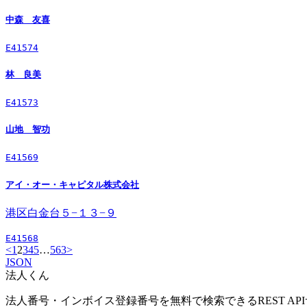
中森 友喜
E41574
林 良美
E41573
山地 智功
E41569
アイ・オー・キャピタル株式会社
港区白金台５−１３−９
E41568
<
1
2
3
4
5
…
563
>
JSON
法人くん
法人番号・インボイス登録番号を無料で検索できるREST AP