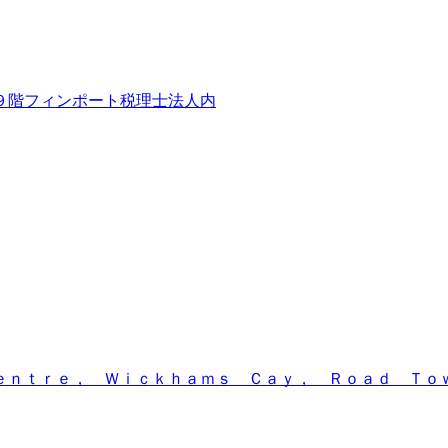
９階フィンポート税理士法人内
ｅｎｔｒｅ， Ｗｉｃｋｈａｍｓ Ｃａｙ， Ｒｏａｄ Ｔｏ