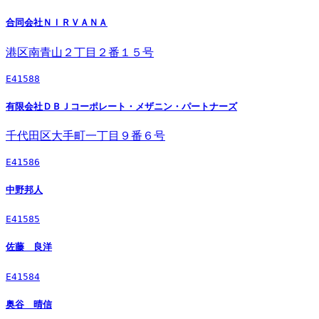
合同会社ＮＩＲＶＡＮＡ
港区南青山２丁目２番１５号
E41588
有限会社ＤＢＪコーポレート・メザニン・パートナーズ
千代田区大手町一丁目９番６号
E41586
中野邦人
E41585
佐藤 良洋
E41584
奥谷 晴信