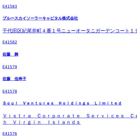
E41583
ブルースカイソーラーキャピタル株式会社
千代田区紀尾井町４番１号ニューオータニガーデンコート１
E41582
佐藤 舞
E41579
佐藤 佳寿子
E41578
Ｓｏｕｌ Ｖｅｎｔｕｒｅｓ Ｈｏｌｄｉｎｇｓ Ｌｉｍｉｔｅｄ
Ｖｉｓｔｒａ Ｃｏｒｐｏｒａｔｅ Ｓｅｒｖｉｃｅｓ Ｃ
ｈ Ｖｉｒｇｉｎ Ｉｓｌａｎｄｓ
E41576