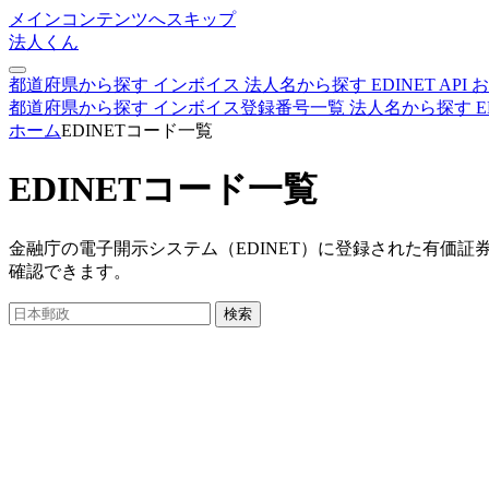
メインコンテンツへスキップ
法人くん
都道府県から探す
インボイス
法人名から探す
EDINET
API
お
都道府県から探す
インボイス登録番号一覧
法人名から探す
E
ホーム
EDINETコード一覧
EDINETコード一覧
金融庁の電子開示システム（EDINET）に登録された有価証
確認できます。