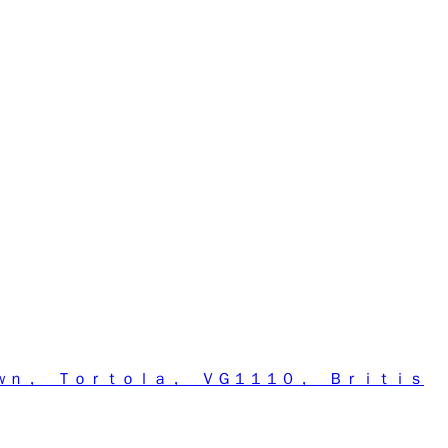
ｗｎ， Ｔｏｒｔｏｌａ， ＶＧ１１１０， Ｂｒｉｔｉｓ