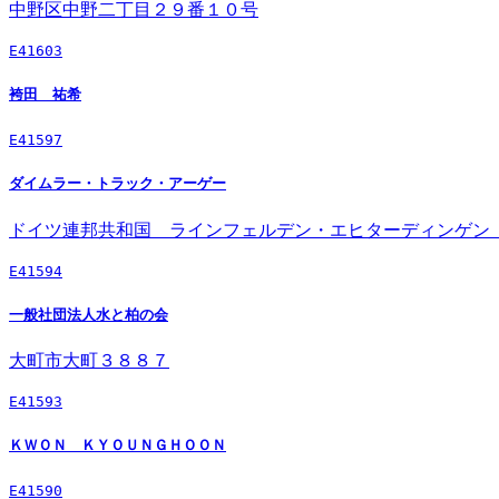
中野区中野二丁目２９番１０号
E41603
袴田 祐希
E41597
ダイムラー・トラック・アーゲー
ドイツ連邦共和国 ラインフェルデン・エヒターディンゲン
E41594
一般社団法人水と柏の会
大町市大町３８８７
E41593
ＫＷＯＮ ＫＹＯＵＮＧＨＯＯＮ
E41590