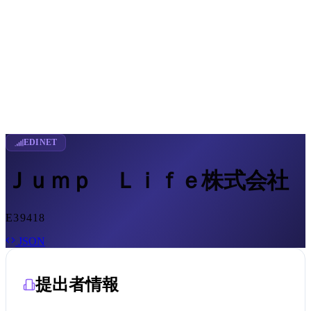
EDINET
Ｊｕｍｐ Ｌｉｆｅ株式会社
E39418
JSON
提出者情報