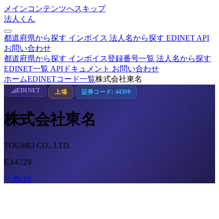
メインコンテンツへスキップ
法人くん
都道府県から探す
インボイス
法人名から探す
EDINET
API
お問い合わせ
都道府県から探す
インボイス登録番号一覧
法人名から探す
EDINET一覧
APIドキュメント
お問い合わせ
ホーム
EDINETコード一覧
株式会社東名
EDINET
上場
証券コード: 44390
株式会社東名
TOUMEI CO., LTD.
E34729
JSON