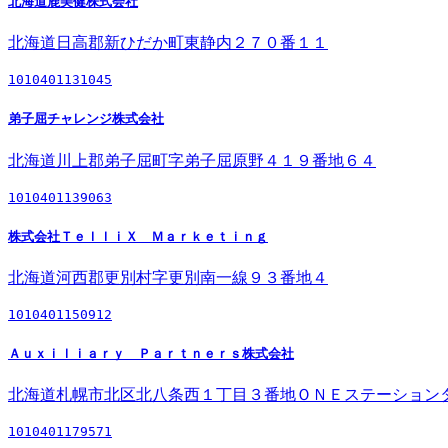
北海道鹿美健株式会社
北海道日高郡新ひだか町東静内２７０番１１
1010401131045
弟子屈チャレンジ株式会社
北海道川上郡弟子屈町字弟子屈原野４１９番地６４
1010401139063
株式会社ＴｅｌｌｉＸ Ｍａｒｋｅｔｉｎｇ
北海道河西郡更別村字更別南一線９３番地４
1010401150912
Ａｕｘｉｌｉａｒｙ Ｐａｒｔｎｅｒｓ株式会社
北海道札幌市北区北八条西１丁目３番地ＯＮＥステーション
1010401179571