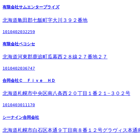
有限会社サムエンタープライズ
北海道亀田郡七飯町字大川３９２番地
1010402032259
有限会社ペコシセ
北海道河東郡鹿追町瓜幕西２８線２７番地２７
1010402036747
合同会社Ｃ Ｆｉｖｅ ＨＤ
北海道札幌市中央区南八条西２０丁目１番２１−３０２号
1010403011170
シーナイン合同会社
北海道札幌市白石区本通９丁目南８番１２号グラヴィス本通