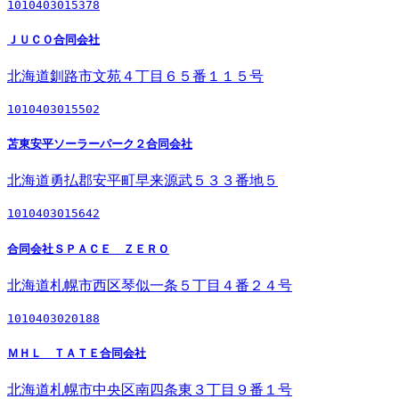
1010403015378
ＪＵＣＯ合同会社
北海道釧路市文苑４丁目６５番１１５号
1010403015502
苫東安平ソーラーパーク２合同会社
北海道勇払郡安平町早来源武５３３番地５
1010403015642
合同会社ＳＰＡＣＥ ＺＥＲＯ
北海道札幌市西区琴似一条５丁目４番２４号
1010403020188
ＭＨＬ ＴＡＴＥ合同会社
北海道札幌市中央区南四条東３丁目９番１号