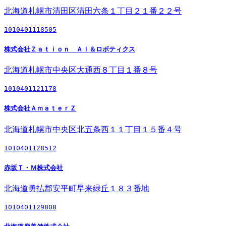
北海道札幌市清田区清田六条１丁目２１番２２号
1010401118505
株式会社Ｚａｔｉｏｎ ＡＩ＆ロボティクス
北海道札幌市中央区大通西８丁目１番８号
1010401121178
株式会社ＡｍａｔｅｒＺ
北海道札幌市中央区北五条西１１丁目１５番４号
1010401128512
赤坂Ｔ・Ｍ株式会社
北海道勇払郡安平町早来緑丘１８３番地
1010401129808