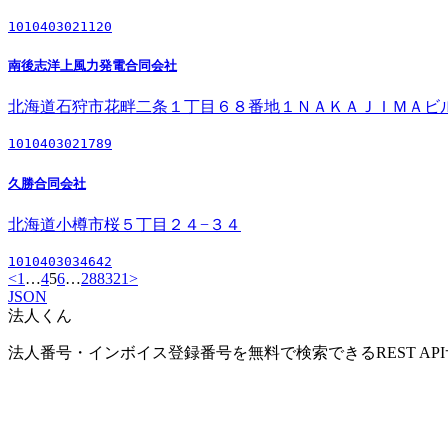
1010403021120
南後志洋上風力発電合同会社
北海道石狩市花畔二条１丁目６８番地１ＮＡＫＡＪＩＭＡビ
1010403021789
久勝合同会社
北海道小樽市桜５丁目２４−３４
1010403034642
<
1
…
4
5
6
…
288321
>
JSON
法人くん
法人番号・インボイス登録番号を無料で検索できるREST AP