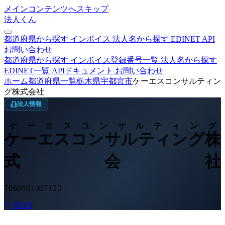
メインコンテンツへスキップ
法人くん
都道府県から探す
インボイス
法人名から探す
EDINET
API
お問い合わせ
都道府県から探す
インボイス登録番号一覧
法人名から探す
EDINET一覧
APIドキュメント
お問い合わせ
ホーム
都道府県一覧
栃木県
宇都宮市
ケーエスコンサルティン
グ株式会社
法人情報
ケーエスコンサルティング
ケーエスコンサルティング株
式会社
7060001007123
JSON