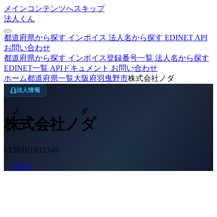
メインコンテンツへスキップ
法人くん
都道府県から探す
インボイス
法人名から探す
EDINET
API
お問い合わせ
都道府県から探す
インボイス登録番号一覧
法人名から探す
EDINET一覧
APIドキュメント
お問い合わせ
ホーム
都道府県一覧
大阪府
羽曳野市
株式会社ノダ
法人情報
ノダ
株式会社ノダ
6120101032346
JSON