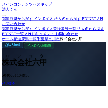
メインコンテンツへスキップ
法人くん
都道府県から探す
インボイス
法人名から探す
EDINET
API
お問い合わせ
都道府県から探す
インボイス登録番号一覧
法人名から探す
EDINET一覧
APIドキュメント
お問い合わせ
ホーム
都道府県一覧
千葉県
市川市
株式会社六甲
法人情報
インボイス登録済
ロッコウ
株式会社六甲
5040001104956
JSON