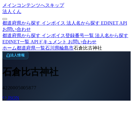
メインコンテンツへスキップ
法人くん
都道府県から探す
インボイス
法人名から探す
EDINET
API
お問い合わせ
都道府県から探す
インボイス登録番号一覧
法人名から探す
EDINET一覧
APIドキュメント
お問い合わせ
ホーム
都道府県一覧
石川県
輪島市
石倉比古神社
法人情報
石倉比古神社
4220005005877
JSON