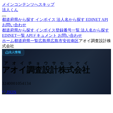
メインコンテンツへスキップ
法人くん
都道府県から探す
インボイス
法人名から探す
EDINET
API
お問い合わせ
都道府県から探す
インボイス登録番号一覧
法人名から探す
EDINET一覧
APIドキュメント
お問い合わせ
ホーム
都道府県一覧
広島県
広島市安佐南区
アオイ調査設計株
式会社
法人情報
アオイチョウサセッケイ
アオイ調査設計株式会社
3240001054134
JSON