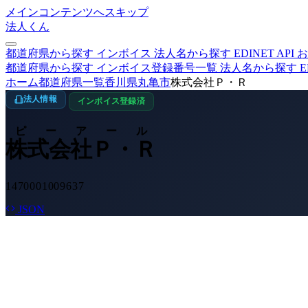
メインコンテンツへスキップ
法人くん
都道府県から探す
インボイス
法人名から探す
EDINET
API
お
都道府県から探す
インボイス登録番号一覧
法人名から探す
E
ホーム
都道府県一覧
香川県
丸亀市
株式会社Ｐ・Ｒ
法人情報
インボイス登録済
ピーアール
株式会社Ｐ・Ｒ
1470001009637
JSON