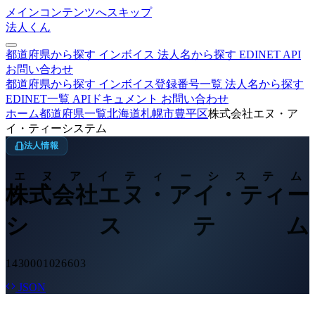
メインコンテンツへスキップ
法人くん
都道府県から探す
インボイス
法人名から探す
EDINET
API
お問い合わせ
都道府県から探す
インボイス登録番号一覧
法人名から探す
EDINET一覧
APIドキュメント
お問い合わせ
ホーム
都道府県一覧
北海道
札幌市豊平区
株式会社エヌ・ア
イ・ティーシステム
法人情報
エヌアイティーシステム
株式会社エヌ・アイ・ティー
システム
1430001026603
JSON