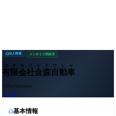
法人情報
インボイス登録済
カナモリジドウシャ
有限会社金森自動車
1370402000048
JSON
基本情報