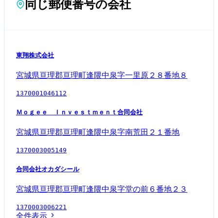
同じ郵便番号の会社
東翔株式会社
宮城県亘理郡亘理町逢隈中泉字一里原２８番地８
1370001046112
Ｍｏｇｅｅ Ｉｎｖｅｓｔｍｅｎｔ合同会社
宮城県亘理郡亘理町逢隈中泉字南荒田２１番地
1370003005149
合同会社オカダシール
宮城県亘理郡亘理町逢隈中泉字堂の前６番地２３
1370003006221
全件表示