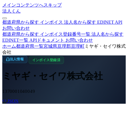
メインコンテンツへスキップ
法人くん
都道府県から探す
インボイス
法人名から探す
EDINET
API
お問い合わせ
都道府県から探す
インボイス登録番号一覧
法人名から探す
EDINET一覧
APIドキュメント
お問い合わせ
ホーム
都道府県一覧
宮城県
亘理郡亘理町
ミヤギ・セイワ株式
会社
法人情報
インボイス登録済
ミヤギ・セイワ株式会社
1370001040049
JSON