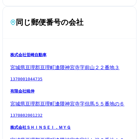
同じ郵便番号の会社
株式会社笹崎自動車
宮城県亘理郡亘理町逢隈神宮寺字前山２２番地３
1370001044735
有限会社暁伸
宮城県亘理郡亘理町逢隈神宮寺字但馬５５番地の６
1370802001232
株式会社ＳＨＩＮＳＥＩ．ＭＹＧ