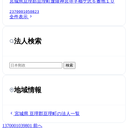
宮城県亘理郡亘理町逢隈神宮寺字袖ケ沢６番地１０
2370001050823
全件表示
法人検索
検索
地域情報
宮城県 亘理郡亘理町の法人一覧
1370001039801
前へ