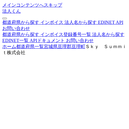
メインコンテンツへスキップ
法人くん
都道府県から探す
インボイス
法人名から探す
EDINET
API
お問い合わせ
都道府県から探す
インボイス登録番号一覧
法人名から探す
EDINET一覧
APIドキュメント
お問い合わせ
ホーム
都道府県一覧
宮城県
亘理郡亘理町
Ｓｋｙ Ｓｕｍｍｉ
ｔ株式会社