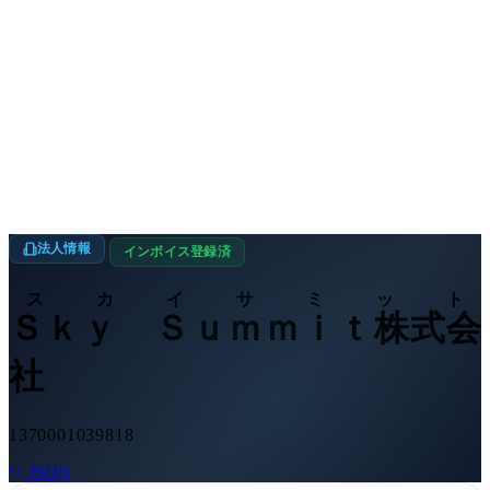
法人情報
インボイス登録済
スカイサミット
Ｓｋｙ Ｓｕｍｍｉｔ株式会
社
1370001039818
JSON