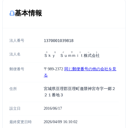
基本情報
法人番号
1370001039818
スカイサミット
法人名
Ｓｋｙ Ｓｕｍｍｉｔ株式会社
郵便番号
〒989-2372
同じ郵便番号の他の会社を見
る
住所
宮城県亘理郡亘理町逢隈神宮寺字一郷２
２１番地３
設立日
2016/06/17
最終変更日時
2026/04/09 16:10:02