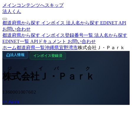
メインコンテンツへスキップ
法人くん
都道府県から探す
インボイス
法人名から探す
EDINET
API
お問い合わせ
都道府県から探す
インボイス登録番号一覧
法人名から探す
EDINET一覧
APIドキュメント
お問い合わせ
ホーム
都道府県一覧
沖縄県
宜野湾市
株式会社Ｊ・Ｐａｒｋ
法人情報
インボイス登録済
ジェイパーク
株式会社Ｊ・Ｐａｒｋ
1360001007602
JSON