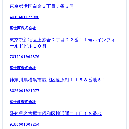
東京都港区白金３丁目７番３号
4010401125960
富士商株式会社
東京都新宿区上落合２丁目２２番１１号パインフィ
ールドビル１０階
7011101065370
富士商株式会社
神奈川県横浜市港北区篠原町１１５８番地６１
3020001021577
富士商株式会社
愛知県名古屋市昭和区檀渓通二丁目１８番地
9180001009254