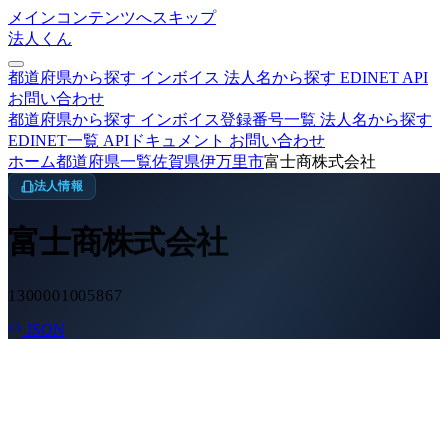
メインコンテンツへスキップ
法人くん
都道府県から探す
インボイス
法人名から探す
EDINET
API
お問い合わせ
都道府県から探す
インボイス登録番号一覧
法人名から探す
EDINET一覧
APIドキュメント
お問い合わせ
ホーム
都道府県一覧
佐賀県
伊万里市
富士商株式会社
法人情報
富士商株式会社
1300001005867
JSON