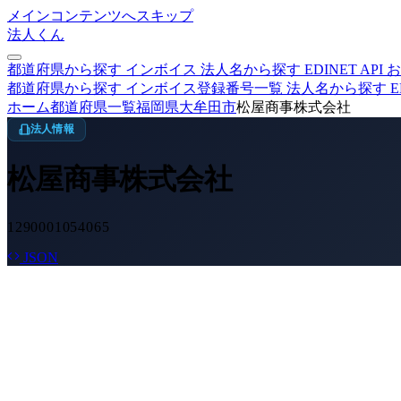
メインコンテンツへスキップ
法人くん
都道府県から探す
インボイス
法人名から探す
EDINET
API
お
都道府県から探す
インボイス登録番号一覧
法人名から探す
E
ホーム
都道府県一覧
福岡県
大牟田市
松屋商事株式会社
法人情報
松屋商事株式会社
1290001054065
JSON