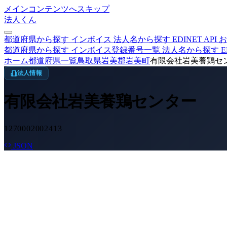
メインコンテンツへスキップ
法人くん
都道府県から探す
インボイス
法人名から探す
EDINET
API
お
都道府県から探す
インボイス登録番号一覧
法人名から探す
E
ホーム
都道府県一覧
鳥取県
岩美郡岩美町
有限会社岩美養鶏セ
法人情報
有限会社岩美養鶏センター
1270002002413
JSON