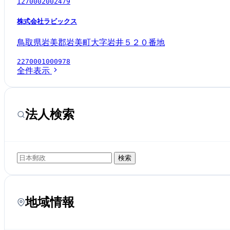
1270002002479
株式会社ラビックス
鳥取県岩美郡岩美町大字岩井５２０番地
2270001000978
全件表示
法人検索
検索
地域情報