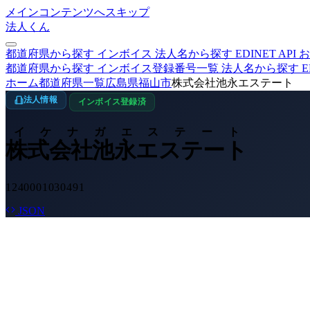
メインコンテンツへスキップ
法人くん
都道府県から探す
インボイス
法人名から探す
EDINET
API
お
都道府県から探す
インボイス登録番号一覧
法人名から探す
E
ホーム
都道府県一覧
広島県
福山市
株式会社池永エステート
法人情報
インボイス登録済
イケナガエステート
株式会社池永エステート
1240001030491
JSON