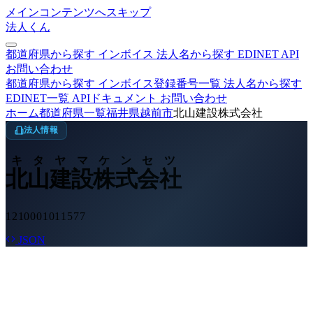
メインコンテンツへスキップ
法人くん
都道府県から探す
インボイス
法人名から探す
EDINET
API
お問い合わせ
都道府県から探す
インボイス登録番号一覧
法人名から探す
EDINET一覧
APIドキュメント
お問い合わせ
ホーム
都道府県一覧
福井県
越前市
北山建設株式会社
法人情報
キタヤマケンセツ
北山建設株式会社
1210001011577
JSON