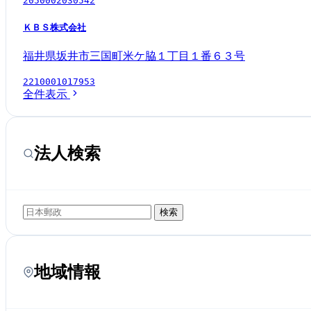
2050002030542
ＫＢＳ株式会社
福井県坂井市三国町米ケ脇１丁目１番６３号
2210001017953
全件表示
法人検索
検索
地域情報