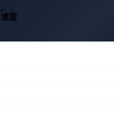
メイ
ド連盟