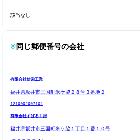
該当なし
同じ郵便番号の会社
有限会社信栄工業
福井県坂井市三国町米ケ脇２８号３番地２
1210002007104
有限会社すばる工房
福井県坂井市三国町米ケ脇１丁目１番１０号