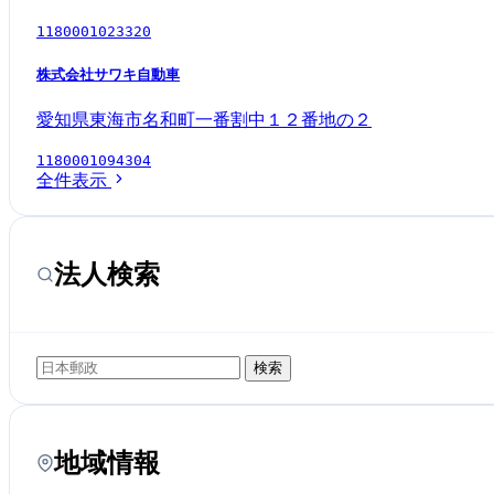
1180001023320
株式会社サワキ自動車
愛知県東海市名和町一番割中１２番地の２
1180001094304
全件表示
法人検索
検索
地域情報