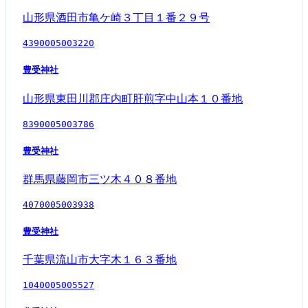
山形県酒田市亀ケ崎３丁目１番２９号
4390005003220
豊受神社
山形県東田川郡庄内町肝煎字中山本１０番地
8390005003786
豊受神社
群馬県藤岡市三ツ木４０８番地
4070005003938
豊受神社
千葉県流山市大字木１６３番地
1040005005527