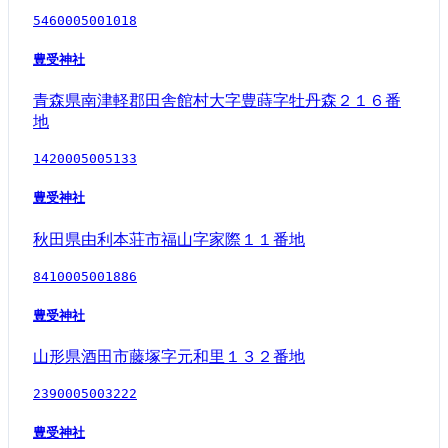
5460005001018
豊受神社
青森県南津軽郡田舎館村大字豊蒔字牡丹森２１６番
地
1420005005133
豊受神社
秋田県由利本荘市福山字家際１１番地
8410005001886
豊受神社
山形県酒田市藤塚字元和里１３２番地
2390005003222
豊受神社