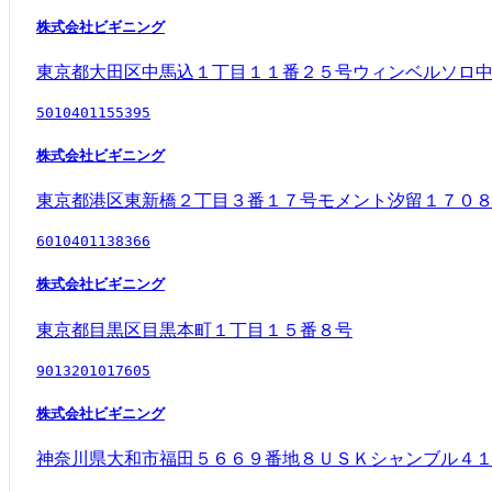
株式会社ビギニング
東京都大田区中馬込１丁目１１番２５号ウィンベルソロ
5010401155395
株式会社ビギニング
東京都港区東新橋２丁目３番１７号モメント汐留１７０
6010401138366
株式会社ビギニング
東京都目黒区目黒本町１丁目１５番８号
9013201017605
株式会社ビギニング
神奈川県大和市福田５６６９番地８ＵＳＫシャンブル４