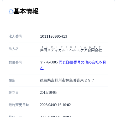
基本情報
法人番号
1011103005413
キシダメディカルヘルスケア
法人名
岸田メディカル・ヘルスケア合同会社
郵便番号
〒776-0005
同じ郵便番号の他の会社を見
る
住所
徳島県吉野川市鴨島町喜来２９７
設立日
2015/10/05
最終変更日時
2026/04/09 16:10:02