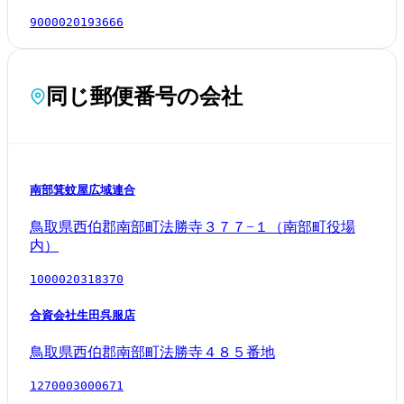
9000020193666
同じ郵便番号の会社
南部箕蚊屋広域連合
鳥取県西伯郡南部町法勝寺３７７−１（南部町役場
内）
1000020318370
合資会社生田呉服店
鳥取県西伯郡南部町法勝寺４８５番地
1270003000671